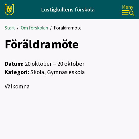
Meny
Lustigkullens förskola
Start
/
Om förskolan
/
Föräldramöte
Föräldramöte
Datum:
20
oktober
– 20 oktober
Kategori:
Skola, Gymnasieskola
Välkomna