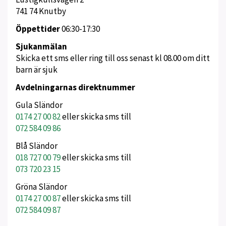
741 74 Knutby
Öppettider
06:30-17:30
Sjukanmälan
Skicka ett sms eller ring till oss senast kl 08.00 om ditt
barn är sjuk
Avdelningarnas direktnummer
Gula Sländor
0174 27 00 82
eller skicka sms till
072 584 09 86
Blå Sländor
018 727 00 79
eller skicka sms till
073 720 23 15
Gröna Sländor
0174 27 00 87
eller skicka sms till
072 584 09 87